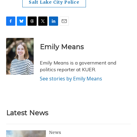
Salt Lake City Police
F
B
T
T
L
E
a
l
h
w
i
m
c
u
r
i
n
a
e
e
e
t
k
i
Emily Means
b
s
a
t
e
l
o
k
d
e
d
o
y
s
r
I
Emily Means is a government and
k
n
politics reporter at KUER.
See stories by Emily Means
Latest News
News