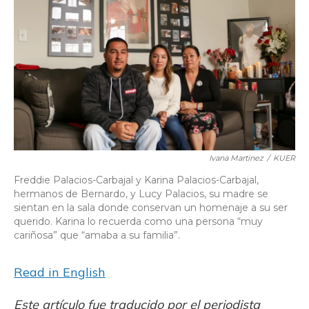
o
y
s
r
I
k
n
Ivana Martinez
/
KUER
Freddie Palacios-Carbajal y Karina Palacios-Carbajal,
hermanos de Bernardo, y Lucy Palacios, su madre se
sientan en la sala donde conservan un homenaje a su ser
querido. Karina lo recuerda como una persona “muy
cariñosa” que “amaba a su familia”.
Read in English
Este artículo fue traducido por el periodista