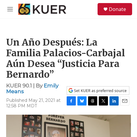
Skip to main content
S
Donate
e
M
a
e
r
n
c
u
h
Un Año Después: La
u
e
Familia Palacios-Carbajal
r
y
Aún Desea “Justicia Para
Bernardo”
KUER 90.1 | By
Emily
Set KUER as preferred source
Means
Published May 21, 2021 at
12:58 PM MDT
F
B
T
T
L
E
a
l
h
w
i
m
c
u
r
i
n
a
e
e
e
t
k
i
b
s
a
t
e
l
o
k
d
e
d