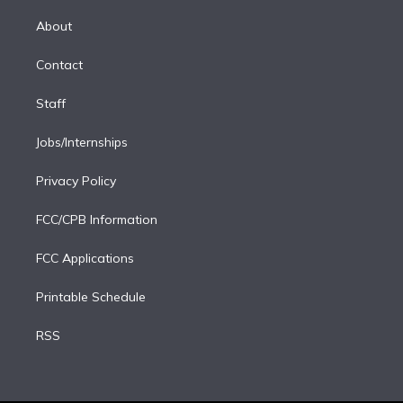
k
r
r
e
y
s
o
e
a
k
About
d
m
i
Contact
n
Staff
Jobs/Internships
Privacy Policy
FCC/CPB Information
FCC Applications
Printable Schedule
RSS