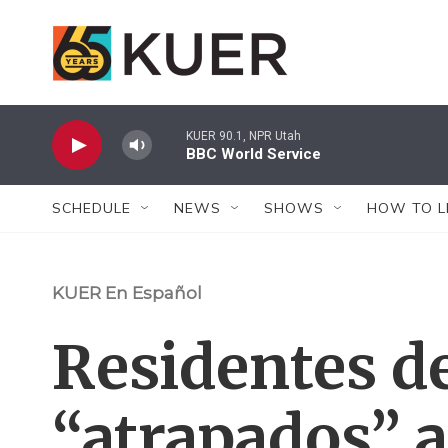
Skip to main content
KUER 90.1, NPR Utah
BBC World Service
SCHEDULE
NEWS
SHOWS
HOW TO L
KUER En Español
Residentes de
“atrapados” a