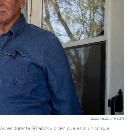
Ciara Hulet
/
KUER
 Acres durante 30 años y dicen que es lo único que