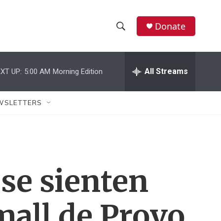
Donate
S
S
e
h
a
r
All Streams
XT UP:
5:00 AM
Morning Edition
o
c
h
w
Q
WSLETTERS
u
S
e
r
e
y
a
se sienten
r
c
mall de Provo
h