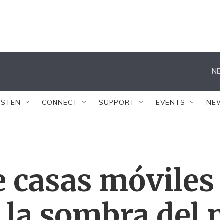
NE
ISTEN
CONNECT
SUPPORT
EVENTS
NE
 casas móviles 
 la sombra del 