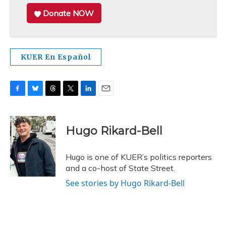
Donate NOW
KUER En Español
F
B
T
T
L
E
a
l
h
w
i
m
c
u
r
i
n
a
e
e
e
t
k
i
Hugo Rikard-Bell
b
s
a
t
e
l
o
k
d
e
d
o
y
s
r
I
Hugo is one of KUER’s politics reporters
k
n
and a co-host of State Street.
See stories by Hugo Rikard-Bell