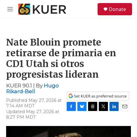
Skip to main content
S
Donate
e
M
a
e
r
n
c
u
h
Nate Blouin promete
u
e
retirarse de primaria en
r
y
CD1 Utah si otros
progresistas lideran
KUER 90.1 | By
Hugo
Rikard-Bell
Set KUER as preferred source
Published May 27, 2026 at
7:14 AM MDT
Updated May 27, 2026 at
F
B
T
T
L
E
8:27 PM MDT
a
l
h
w
i
m
c
u
r
i
n
a
e
e
e
t
k
i
b
s
a
t
e
l