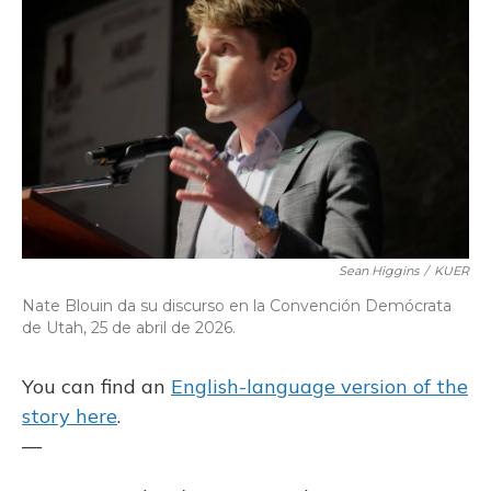
o
k
d
e
d
o
y
s
r
I
k
n
Sean Higgins
/
KUER
Nate Blouin da su discurso en la Convención Demócrata
de Utah, 25 de abril de 2026.
You can find an
English-language version of the
story here
.
—