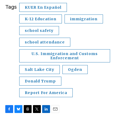
Tags
KUER En Español
K-12 Education
immigration
school safety
school attendance
U.S. Immigration and Customs
Enforcement
Salt Lake City
Ogden
Donald Trump
Report For America
F
B
T
T
L
E