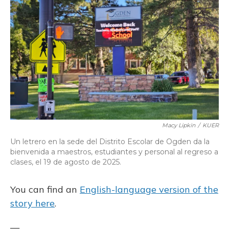
b
s
a
t
e
l
o
k
d
e
d
o
y
s
r
I
k
n
Macy Lipkin
/
KUER
Un letrero en la sede del Distrito Escolar de Ogden da la
bienvenida a maestros, estudiantes y personal al regreso a
clases, el 19 de agosto de 2025.
You can find an
English-language version of the
story here
.
—