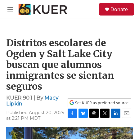
Skip to main content
S
Donate
e
M
a
e
r
n
c
u
h
Distritos escolares de
u
e
Ogden y Salt Lake City
r
y
buscan que alumnos
inmigrantes se sientan
seguros
KUER 90.1 | By
Macy
Set KUER as preferred source
Lipkin
Published August 20, 2025
at 2:21 PM MDT
F
B
T
T
L
E
a
l
h
w
i
m
c
u
r
i
n
a
e
e
e
t
k
i