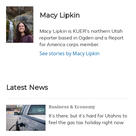
a
l
h
w
i
m
c
u
r
i
n
a
e
e
e
t
k
i
Macy Lipkin
b
s
a
t
e
l
o
k
d
e
d
o
y
s
r
I
Macy Lipkin is KUER's northern Utah
k
n
reporter based in Ogden and a Report
for America corps member.
See stories by Macy Lipkin
Latest News
Business & Economy
It’s there, but it’s hard for Utahns to
feel the gas tax holiday right now